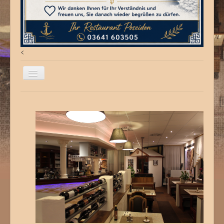
<
Willkommen
Aktuelles
Speisekarte
Virtueller Rundgang
Anfahrt