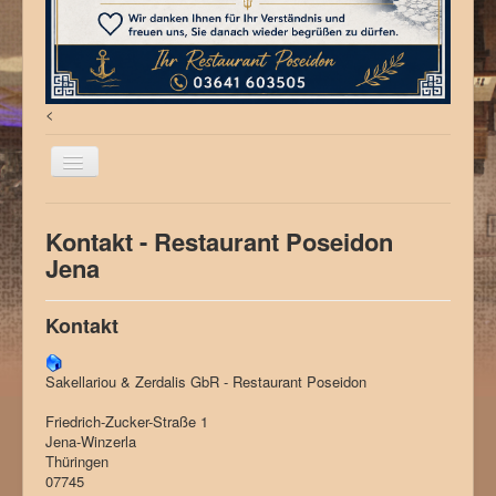
<
Willkommen
Kontakt - Restaurant Poseidon
Aktuelles
Jena
Speisekarte
Kontakt
Virtueller Rundgang
Anfahrt
Sakellariou & Zerdalis GbR - Restaurant Poseidon
Friedrich-Zucker-Straße 1
Jena-Winzerla
Thüringen
07745